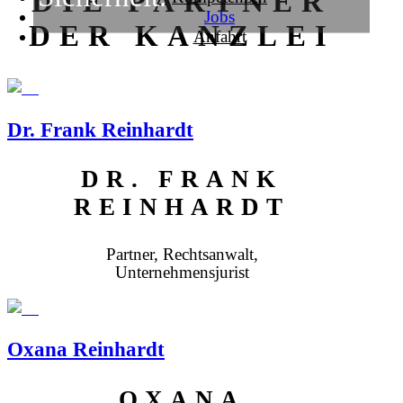
DIE PARTNER
Jobs
DER KANZLEI
Anfahrt
Dr. Frank Reinhardt
DR. FRANK
REINHARDT
Partner, Rechtsanwalt,
Unternehmensjurist
Oxana Reinhardt
OXANA